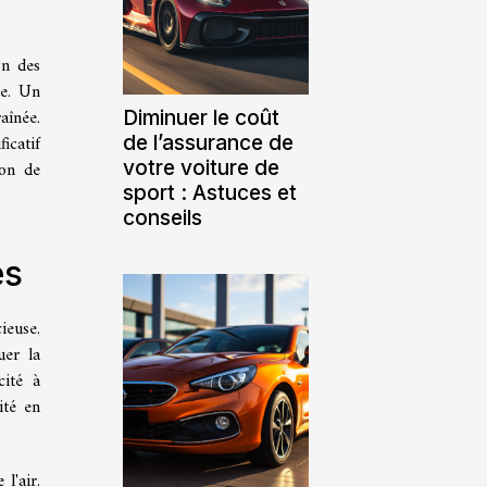
on des
re. Un
aînée.
Diminuer le coût
de l’assurance de
icatif
votre voiture de
ion de
sport : Astuces et
conseils
es
ieuse.
uer la
cité à
ité en
l'air.