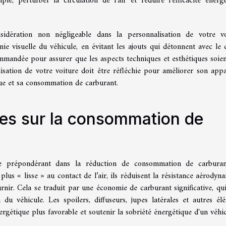
e, perturber la circulation de l'air et réduire l'efficacité énergé
nsidération non négligeable dans la personnalisation de votre vo
onie visuelle du véhicule, en évitant les ajouts qui détonnent avec le 
commandée pour assurer que les aspects techniques et esthétiques soien
sation de votre voiture doit être réfléchie pour améliorer son app
e et sa consommation de carburant.
res sur la consommation de
le prépondérant dans la réduction de consommation de carburan
lus « lisse » au contact de l’air, ils réduisent la résistance aérodyn
urnir. Cela se traduit par une économie de carburant significative, qui
on du véhicule. Les spoilers, diffuseurs, jupes latérales et autres él
gétique plus favorable et soutenir la sobriété énergétique d'un véhic