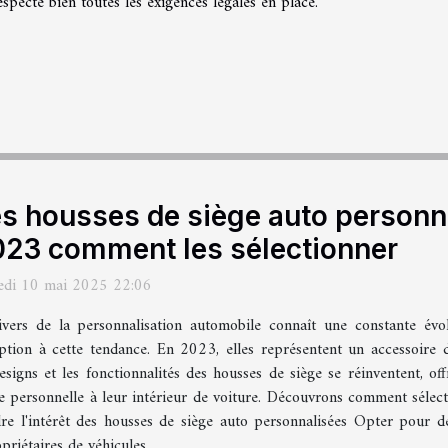
especte bien toutes les exigences légales en place.
s housses de siège auto personn
23 comment les sélectionner
edi 10 mai 2025 22:06
ivers de la personnalisation automobile connaît une constante évo
ption à cette tendance. En 2023, elles représentent un accessoire de
esigns et les fonctionnalités des housses de siège se réinventent, of
personnelle à leur intérieur de voiture. Découvrons comment sélect
dre l'intérêt des housses de siège auto personnalisées Opter pour 
riétaires de véhicules...