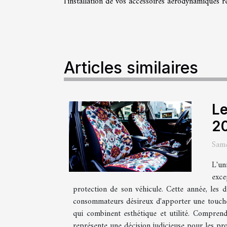
l'installation de vos accessoires aérodynamiques r
Articles similaires
Le
20
Sam
L'un
exce
protection de son véhicule. Cette année, les d
consommateurs désireux d'apporter une touche 
qui combinent esthétique et utilité. Compren
représente une décision judicieuse pour les prop