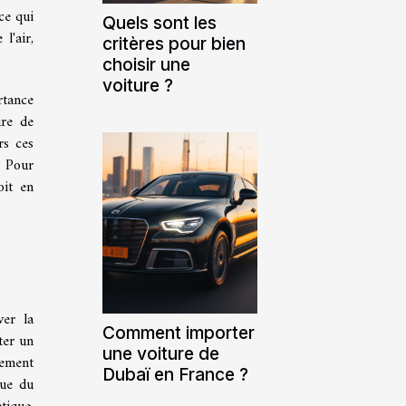
ce qui
Quels sont les
l'air,
critères pour bien
choisir une
voiture ?
rtance
ure de
rs ces
. Pour
oit en
ver la
Comment importer
ter un
une voiture de
lement
Dubaï en France ?
que du