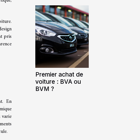
tique,
iture.
design
t pris
arence
Premier achat de
voiture : BVA ou
BVM ?
t. En
amique
 varie
éments
ule.