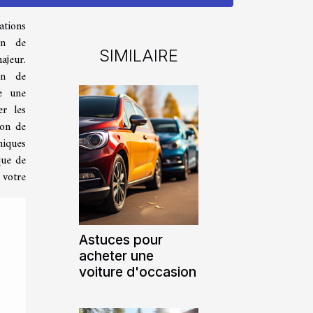
ations
on de
SIMILAIRE
ajeur.
ion de
re une
er les
ion de
miques
que de
 votre
Astuces pour
acheter une
voiture d'occasion