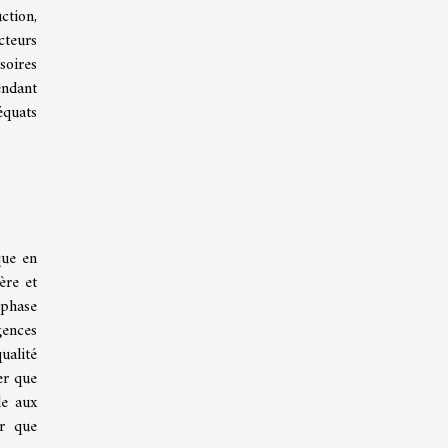
ction,
cteurs
soires
endant
équats
que en
ère et
 phase
gences
ualité
er que
le aux
er que